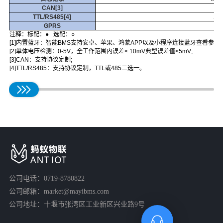
CAN[3]
TTL/RS485[4]
二
GPRS
注释：标配：●
选配：○
[1]内置蓝牙：智能BMS支持安卓、苹果、鸿蒙APP以及小程序连接蓝牙查看参数
[2]单体电压检测：0-5V，全工作范围内误差< 10mV典型误差值<5mV;
[3]CAN：支持协议定制;
[4]TTL/RS485：支持协议定制，TTL或485二选一。
公司电话：0719-8780822
公司邮箱：market@mayibms.com
公司地址：十堰市张湾区工业新区兴业路9号