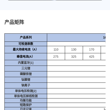
产品矩阵
产品系列
16Z
可检测串数
7-
最大持续电流（A）
110
130
170
2
峰值电流(A）
275
325
425
5
内置蓝牙[1]
三元锂
磷酸铁锂
钛酸锂
钠离子
单体电压检测[2]
单体电压掉线检测
均衡功能
短路保护
日志记录
MAX