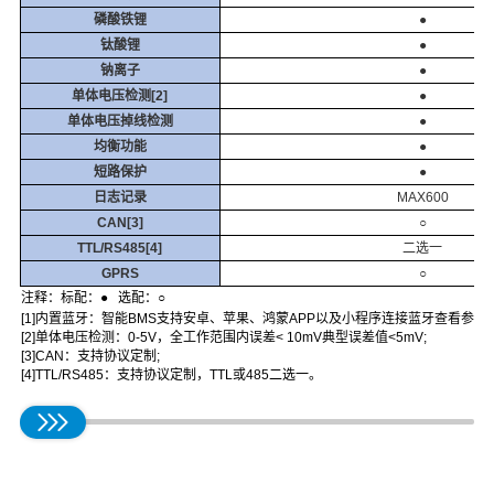
磷酸铁锂
●
钛酸锂
●
钠离子
●
单体电压检测[2]
●
单体电压掉线检测
●
均衡功能
●
短路保护
●
日志记录
MAX600
CAN[3]
○
TTL/RS485[4]
二选一
GPRS
○
注释：标配：●
选配：○
[1]内置蓝牙：智能BMS支持安卓、苹果、鸿蒙APP以及小程序连接蓝牙查看参数
[2]单体电压检测：0-5V，全工作范围内误差< 10mV典型误差值<5mV;
[3]CAN：支持协议定制;
[4]TTL/RS485：支持协议定制，TTL或485二选一。