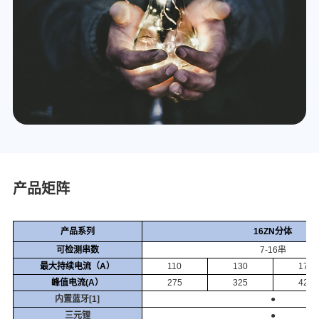
产品矩阵
产品系列
16ZN分体
可检测串数
7-16串
最大持续电流（A）
110
130
170
峰值电流(A）
275
325
425
内置蓝牙[1]
●
三元锂
●